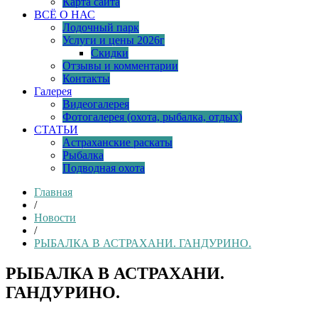
Карта сайта
ВСЁ О НАС
Лодочный парк
Услуги и цены 2026г
Скидки
Отзывы и комментарии
Контакты
Галерея
Видеогалерея
Фотогалерея (охота, рыбалка, отдых)
СТАТЬИ
Астраханские раскаты
Рыбалка
Подводная охота
Главная
/
Новости
/
РЫБАЛКА В АСТРАХАНИ. ГАНДУРИНО.
РЫБАЛКА В АСТРАХАНИ.
ГАНДУРИНО.