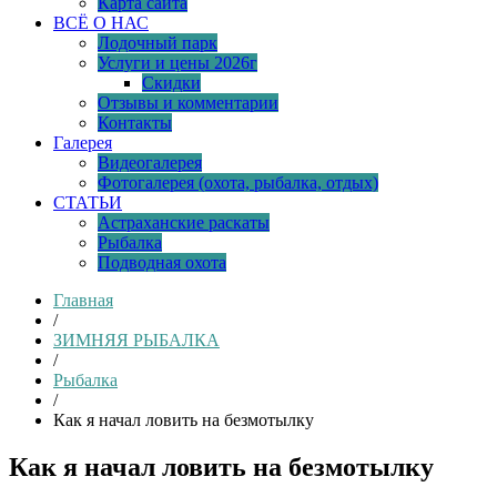
Карта сайта
ВСЁ О НАС
Лодочный парк
Услуги и цены 2026г
Скидки
Отзывы и комментарии
Контакты
Галерея
Видеогалерея
Фотогалерея (охота, рыбалка, отдых)
СТАТЬИ
Астраханские раскаты
Рыбалка
Подводная охота
Главная
/
ЗИМНЯЯ РЫБАЛКА
/
Рыбалка
/
Как я начал ловить на безмотылку
Как я начал ловить на безмотылку