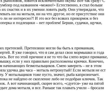
х рыболовов, ловится исключительно окунь! Вот так сразу? С
 тумблер под названием «можно!» Естественно, я стал больше
в их снастях и в их умении ловить рыбу. Они утверждали, что
евать ни на мотыля, ни на что другое, но ее присутствие они
 ли не интересно?! И это все без всяких прикормок и без
сноперка и подлещики – нет проблем! Берши, судачки, щучки,
ких претензий. Претензиии могли бы быть к приманкам,
ертей. Я уже говорил, что я сам делал свои мормышки и года
ось. Вот по этой причине я не то что бы слепо верил приманке,
рмышку, если у них правильно расположены крючки. Конечно,
ам начинающих безмотыльщиков. Смею заверить – не в этом
яла удочка два часа – мотыль нетронутый! Если мотыля не ест
лу. У мотыльщиков тоже пусто, значит, рыба капризничает.
 пока не найдено ее скопление либо не подобран ключик. Так
ок. А вот начинающий, скорее всего, «сдуется» уже на пятой
дьте дома мотыля, и все. Раньше так плавать учили – бросали