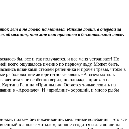
ок лет я не ловлю на мотыля. Раньше ловил, в очереди за
сь объяснить, что мне так нравится в безмотыльной ловле.
алось бы, все и так получается, и все меня устраивает! Но
нней всего ощущалось именно по первому льду. Может быть,
асались вязанками стеблей репейника и прочей травы, чтобы в
ые рыболовы мне авторитетно заявляли: «А зачем мотыль
аявлениям я не особенно верил, но однажды приехал на
. Картина Репина «Приплыли». Остается только ловить на
Аршавин в «Арсенале». И «дриблинг» хороший, и много рыбы
новки, подъем без покачиваний, медленные колебания – это все
военный в ловле с мотылем, вполне сгодится и для ловли на