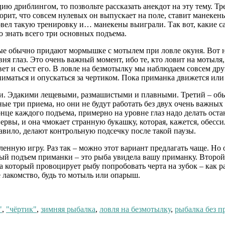
ю дриблингом, то позвольте рассказать анекдот на эту тему. Т
ворит, что совсем нулевых он выпускает на поле, ставит манекен
ровел такую тренировку и… манекены выиграли. Так вот, какие
о знать всего три основных подъема.
 обычно придают мормышке с мотылем при ловле окуня. Вот на
ня глаз. Это очень важный момент, ибо те, кто ловит на мотыля
ывет и съест его. В ловле на безмотылку мы наблюдаем совсем д
ниматься и опускаться за чертиком. Пока приманка движется или
ями. Эдакими лещевыми, размашистыми и плавными. Третий – о
ые три приема, но они не будут работать без двух очень важных
нце каждого подъема, примерно на уровне глаз надо делать оста
вы, и она чмокает странную букашку, которая, кажется, обессиле
авило, делают контрольную подсечку после такой паузы.
ленную игру. Раз так – можно этот вариант предлагать чаще. Но
ый подъем приманки – это рыба увидела вашу приманку. Второй
 который провоцирует рыбу попробовать черта на зубок – как ра
 лакомство, будь то мотыль или опарыш.
"
,
"чёртик"
,
зимняя рыбалка
,
ловля на безмотылку
,
рыбалка без п