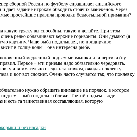
ренер сборной России по футболу спрашивает английского
ы и дает задание игрокам обводить стоячих манекенов. Через
 самые простейшие правила проводки безмотыльной приманки?
 какую тряску вы способны, такую и делайте. При этом
, очень редко облавливают верхние горизонты. Они думают (я
ругую картину. Чаще рыба подплывает, но придирчиво
 висит в толще воды – она интересна рыбе.
быкновенный медленный подъем мормышки или чертика (ну
 правил. Первое – эти приемы надо обязательно чередовать.
новку и внимательно следить за кивком, ожидая поклевку.
ла и вот-вот сдохнет. Очень часто случается так, что поклевку
 обязательно нужно обращать внимание на порядок, в котором
 подъем – рыба подплыла ближе. Третий подъем – жди
з и есть та таинственная составляющая, которую
ркормки и без насадки