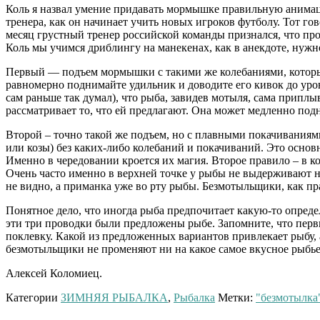
Коль я назвал умение придавать мормышке правильную анимаци
тренера, как он начинает учить новых игроков футболу. Тот го
месяц грустный тренер российской команды признался, что п
Коль мы учимся дриблингу на манекенах, как в анекдоте, нужн
Первый — подъем мормышки с такими же колебаниями, которые
равномерно поднимайте удильник и доводите его кивок до уров
сам раньше так думал), что рыба, завидев мотыля, сама припл
рассматривает то, что ей предлагают. Она может медленно под
Второй – точно такой же подъем, но с плавными покачивани
или козы) без каких-либо колебаний и покачиваний. Это основн
Именно в чередовании кроется их магия. Второе правило – в ко
Очень часто именно в верхней точке у рыбы не выдерживают нер
не видно, а приманка уже во рту рыбы. Безмотыльщики, как пр
Понятное дело, что иногда рыба предпочитает какую-то опреде
эти три проводки были предложены рыбе. Запомните, что перв
поклевку. Какой из предложенных вариантов привлекает рыбу, а
безмотыльщики не променяют ни на какое самое вкусное рыбье
Алексей Коломиец.
Категории
ЗИМНЯЯ РЫБАЛКА
,
Рыбалка
Метки:
"безмотылка