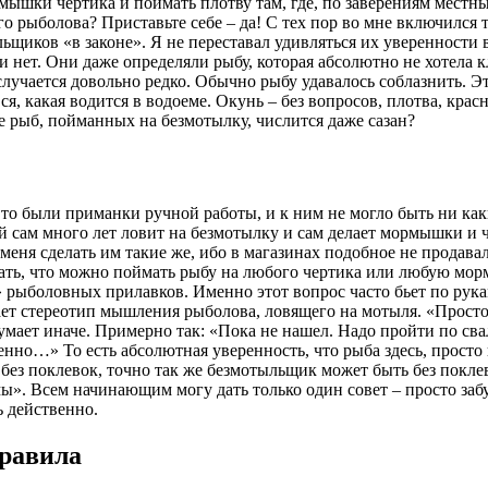
ышки чертика и поймать плотву там, где, по заверениям местны
го рыболова? Приставьте себе – да! С тех пор во мне включился
ьщиков «в законе». Я не переставал удивляться их уверенности 
и нет. Они даже определяли рыбу, которая абсолютно не хотела кл
лучается довольно редко. Обычно рыбу удавалось соблазнить. Это
ся, какая водится в водоеме. Окунь – без вопросов, плотва, кра
е рыб, пойманных на безмотылку, числится даже сазан?
Это были приманки ручной работы, и к ним не могло быть ни ка
й сам много лет ловит на безмотылку и сам делает мормышки и ч
еня сделать им такие же, ибо в магазинах подобное не продавал
ждать, что можно поймать рыбу на любого чертика или любую мо
» рыболовных прилавков. Именно этот вопрос часто бьет по рук
вает стереотип мышления рыболова, ловящего на мотыля. «Просто
думает иначе. Примерно так: «Пока не нашел. Надо пройти по сва
енно…» То есть абсолютная уверенность, что рыба здесь, просто
без поклевок, точно так же безмотыльщик может быть без поклев
мы». Всем начинающим могу дать только один совет – просто забу
ь действенно.
правила