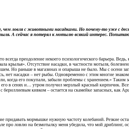
, чем ловля с животными насадками. Но почему-то уже с десят
отыля. А сейчас я потерял к мотылю всякий интерес. Попытаю
всегда преодоление некоего психологического барьера. Ведь, каз
ала крылья». Отсутствие насадки, в частности мотыля, болезне
шем. Но раньше в магазинах и опарыша не было. Мы с осени зап
, нет насадки – нет рыбы. Одновременно с этим многие знаком
ли, когда его покупали, забыли проблемы с хранением.» Таким з
л его в сенях и… утром получил мерзлый красный кирпичик. Все
а с бериллиевым кивком – остается на скамейке запасных, как 
ние придавать мормышке нужную частоту колебаний. Резкие оста
ле про ловлю на безмотылку меня убедила, что мой дриблинг, ос