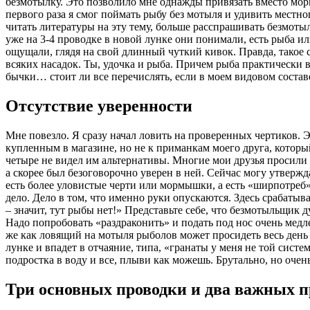
безмотылку. Это позволило мне однажды привязать вместо морм
первого раза я смог поймать рыбу без мотыля и удивить местно
читать литературы на эту тему, больше расспрашивать безмотыл
уже на 3-4 проводке в новой лунке они понимали, есть рыба ил
ощущали, глядя на свой длинный чуткий кивок. Правда, такое с
всяких насадок. Ты, удочка и рыба. Причем рыба практически в
бычки… стоит ли все перечислять, если в моем видовом состав
Отсутствие уверенности
Мне повезло. Я сразу начал ловить на проверенных чертиков. 
купленным в магазине, но не к приманкам моего друга, которы
четыре не видел им альтернативы. Многие мои друзья просили м
а скорее был безоговорочно уверен в ней. Сейчас могу утвер
есть более уловистые черти или мормышки, а есть «ширпотреб
дело. Дело в том, что именно руки опускаются. Здесь срабаты
– значит, тут рыбы нет!» Представьте себе, что безмотыльщик 
Надо попробовать «раздраконить» и подать под нос очень медл
же как ловящий на мотыля рыболов может просидеть весь день 
лунке и впадет в отчаяние, типа, «гранаты у меня не той систе
подростка в воду и все, плыви как можешь. Брутально, но очен
Три основных проводки и два важных 