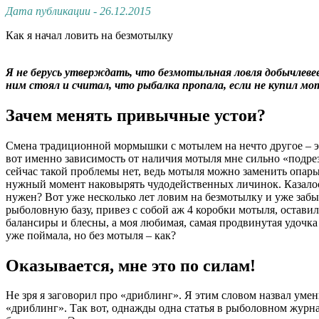
Дата публикации - 26.12.2015
Как я начал ловить на безмотылку
Я не берусь утверждать, что безмотыльная ловля добычлевее
ним стоял и считал, что рыбалка пропала, если не купил м
Зачем менять привычные устои?
Смена традиционной мормышки с мотылем на нечто другое – это 
вот именно зависимость от наличия мотыля мне сильно «подрез
сейчас такой проблемы нет, ведь мотыля можно заменить опары
нужный момент наковырять чудодейственных личинок. Казалось
нужен? Вот уже несколько лет ловим на безмотылку и уже забы
рыболовную базу, привез с собой аж 4 коробки мотыля, остави
балансиры и блесны, а моя любимая, самая продвинутая удочк
уже поймала, но без мотыля – как?
Оказывается, мне это по силам!
Не зря я заговорил про «дриблинг». Я этим словом назвал уме
«дриблинг». Так вот, однажды одна статья в рыболовном журна