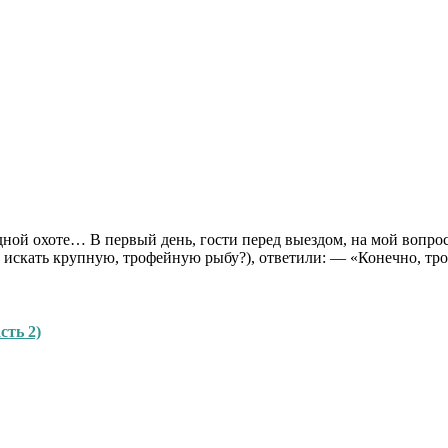
дной охоте… В первый день, гости перед выездом, на мой вопрос
дем искать крупную, трофейную рыбу?), ответили: — «Конечно, т
сть 2)