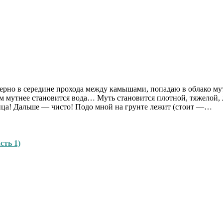
но в середине прохода между камышами, попадаю в облако мути.
м мутнее становится вода… Муть становится плотной, тяжелой, 
ица! Дальше — чисто! Подо мной на грунте лежит (стоит —…
сть 1)