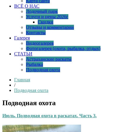
Карта сайта
ВСЁ О НАС
Лодочный парк
Услуги и цены 2026г
Скидки
Отзывы и комментарии
Контакты
Галерея
Видеогалерея
Фотогалерея (охота, рыбалка, отдых)
СТАТЬИ
Астраханские раскаты
Рыбалка
Подводная охота
Главная
/
Подводная охота
Подводная охота
Июль. Подводная охота в раскатах. Часть 3.