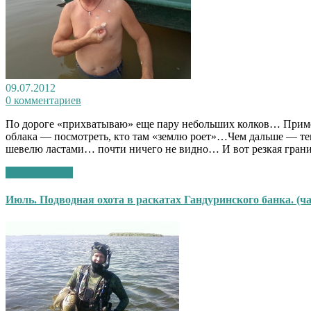
09.07.2012
0 комментариев
По дороге «прихватываю» еще пару небольших колков… Пример
облака — посмотреть, кто там «землю роет»…Чем дальше — те
шевелю ластами… почти ничего не видно… И вот резкая гран
Подробнее >>
Июль. Подводная охота в раскатах Гандуринского банка. (ча