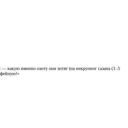
 — какую именно охоту они хотят (на некрупног сазана (3 -5
рофейную!»