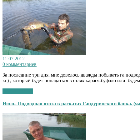
11.07.2012
0 комментариев
За последние три дня, мне довелось дважды побывать га подво
кг) , который будет попадаться в стаях карася-буфало или бу
Подробнее >>
Июль. Подводная охота в раскатах Гандуринского банка. (ча