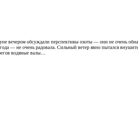
нуне вечером обсуждали перспективы охоты — они не очень обн
огода — не очень радовала. Сильный ветер явно пытался внушит
берегов водяные валы…